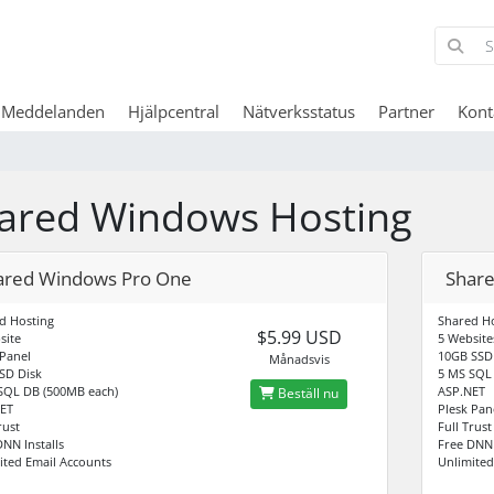
 Meddelanden
Hjälpcentral
Nätverksstatus
Partner
Kont
ared Windows Hosting
ared Windows Pro One
Share
d Hosting
Shared Ho
$5.99 USD
site
5 Website
 Panel
10GB SSD
Månadsvis
SD Disk
5 MS SQL
SQL DB (500MB each)
ASP.NET
Beställ nu
ET
Plesk Pan
rust
Full Trust
DNN Installs
Free DNN 
ited Email Accounts
Unlimited