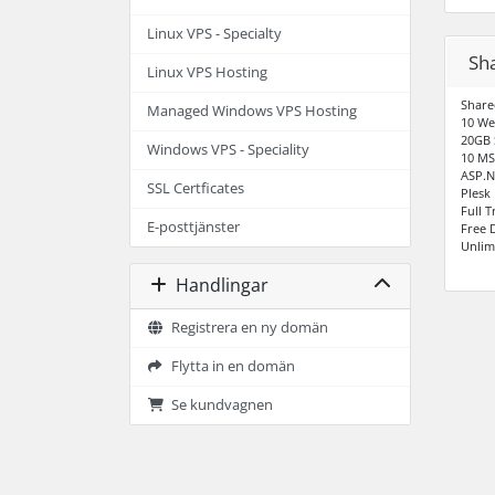
Linux VPS - Specialty
Sh
Linux VPS Hosting
Share
Managed Windows VPS Hosting
10 We
20GB 
Windows VPS - Speciality
10 MS
ASP.N
SSL Certficates
Plesk
Full T
E-posttjänster
Free 
Unlim
Handlingar
Registrera en ny domän
Flytta in en domän
Se kundvagnen