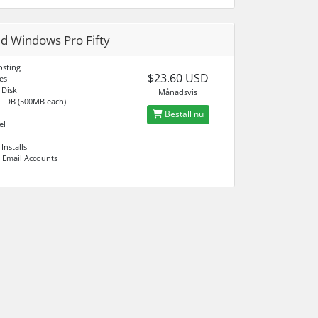
d Windows Pro Fifty
sting
$23.60 USD
es
 Disk
Månadsvis
L DB (500MB each)
Beställ nu
el
Installs
 Email Accounts