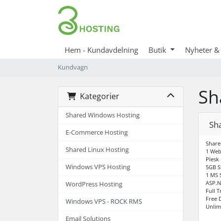
Hem - Kundavdelning
Butik
Nyheter &
Kundvagn
Sh
Kategorier
Shared Windows Hosting
Sh
E-Commerce Hosting
Share
Shared Linux Hosting
1 Web
Plesk
Windows VPS Hosting
5GB S
1 MS 
ASP.N
WordPress Hosting
Full T
Free 
Windows VPS - ROCK RMS
Unlim
Email Solutions