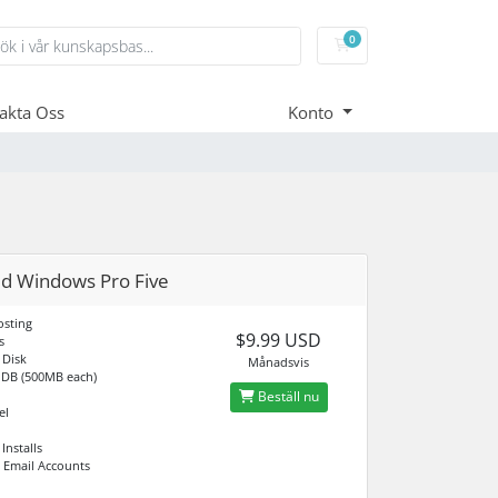
0
Kundvagn
akta Oss
Konto
d Windows Pro Five
sting
$9.99 USD
s
 Disk
Månadsvis
 DB (500MB each)
Beställ nu
el
Installs
 Email Accounts