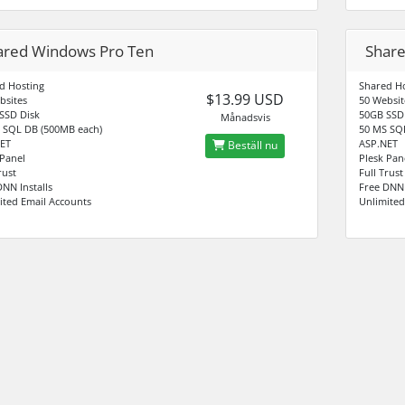
ared Windows Pro Ten
Share
d Hosting
Shared Ho
$13.99 USD
bsites
50 Websit
SSD Disk
50GB SSD
Månadsvis
 SQL DB (500MB each)
50 MS SQ
ET
ASP.NET
Beställ nu
 Panel
Plesk Pan
rust
Full Trust
DNN Installs
Free DNN 
ited Email Accounts
Unlimited