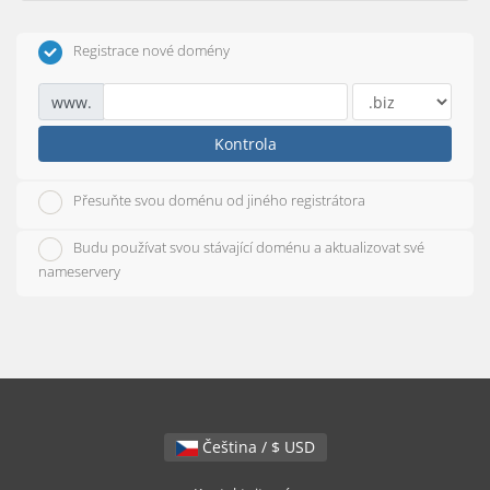
Registrace nové domény
www.
Kontrola
Přesuňte svou doménu od jiného registrátora
Budu používat svou stávající doménu a aktualizovat své
nameservery
Čeština / $ USD