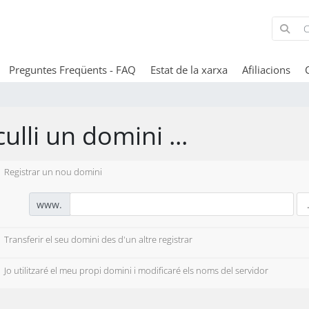
Preguntes Freqüents - FAQ
Estat de la xarxa
Afiliacions
ulli un domini ...
Registrar un nou domini
www.
Transferir el seu domini des d'un altre registrar
Jo utilitzaré el meu propi domini i modificaré els noms del servidor