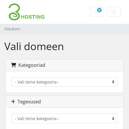
0
Ostukorv
Ostukorv
Vali domeen
Kategooriad
Tegevused