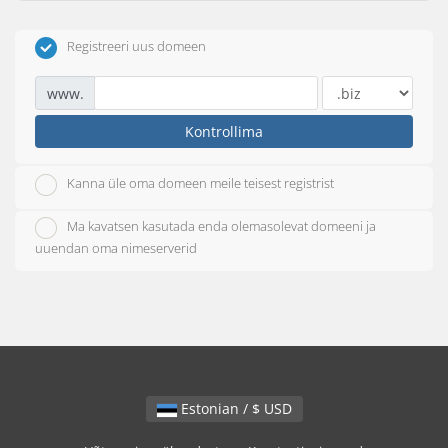
Registreeri uus domeen
www.
Kontrollima
Kanna üle oma domeen meile teisest registrist
Ma kavatsen kasutada enda olemasolevat domeeni ja
uuendan oma nimeserverid
Estonian / $ USD