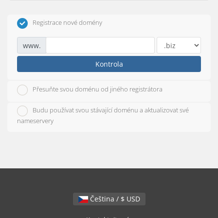
Registrace nové domény
www.
Kontrola
Přesuňte svou doménu od jiného registrátora
Budu používat svou stávající doménu a aktualizovat své
nameservery
Čeština / $ USD