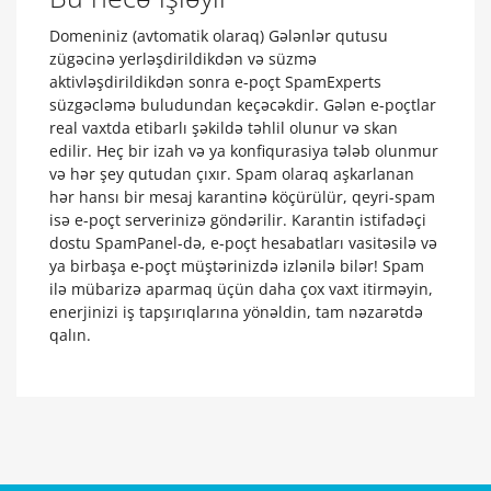
Domeniniz (avtomatik olaraq) Gələnlər qutusu
zügəcinə yerləşdirildikdən və süzmə
aktivləşdirildikdən sonra e-poçt SpamExperts
süzgəcləmə buludundan keçəcəkdir. Gələn e-poçtlar
real vaxtda etibarlı şəkildə təhlil olunur və skan
edilir. Heç bir izah və ya konfiqurasiya tələb olunmur
və hər şey qutudan çıxır. Spam olaraq aşkarlanan
hər hansı bir mesaj karantinə köçürülür, qeyri-spam
isə e-poçt serverinizə göndərilir. Karantin istifadəçi
dostu SpamPanel-də, e-poçt hesabatları vasitəsilə və
ya birbaşa e-poçt müştərinizdə izlənilə bilər! Spam
ilə mübarizə aparmaq üçün daha çox vaxt itirməyin,
enerjinizi iş tapşırıqlarına yönəldin, tam nəzarətdə
qalın.