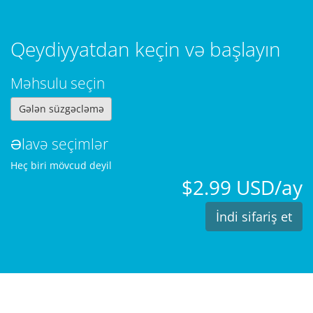
Qeydiyyatdan keçin və başlayın
Məhsulu seçin
Gələn süzgəcləmə
Əlavə seçimlər
Heç biri mövcud deyil
$2.99 USD/ay
İndi sifariş et