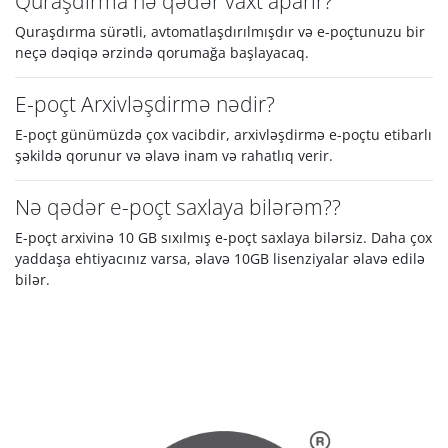
Quraşdırma nə qədər vaxt aparır?
Quraşdırma sürətli, avtomatlaşdırılmışdır və e-poçtunuzu bir
neçə dəqiqə ərzində qorumağa başlayacaq.
E-poçt Arxivləşdirmə nədir?
E-poçt günümüzdə çox vacibdir, arxivləşdirmə e-poçtu etibarlı
şəkildə qorunur və əlavə inam və rahatlıq verir.
Nə qədər e-poçt saxlaya bilərəm??
E-poçt arxivinə 10 GB sıxılmış e-poçt saxlaya bilərsiz. Daha çox
yaddaşa ehtiyacınız varsa, əlavə 10GB lisenziyalar əlavə edilə
bilər.