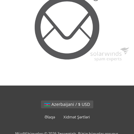
Azerbaijani / $ USD
Əlaqə
Xidmət Şərtləri
Müəllif hüquqları © 2026 3essentials. Bütün hüquqlar qorunur.