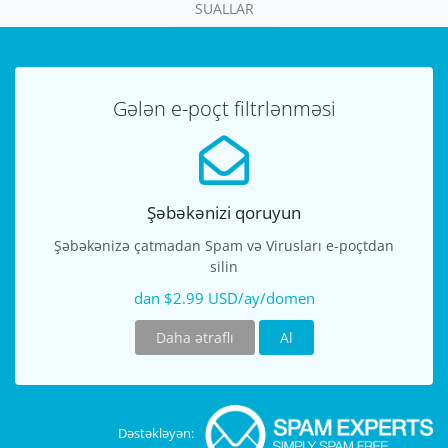
SUALLAR
Gələn e-poçt filtrlənməsi
Şəbəkənizi qoruyun
Şəbəkənizə çatmadan Spam və Virusları e-poçtdan
silin
dan $2.99 USD/ay/domen
Daha ətraflı
Al
Dəstəkləyən: