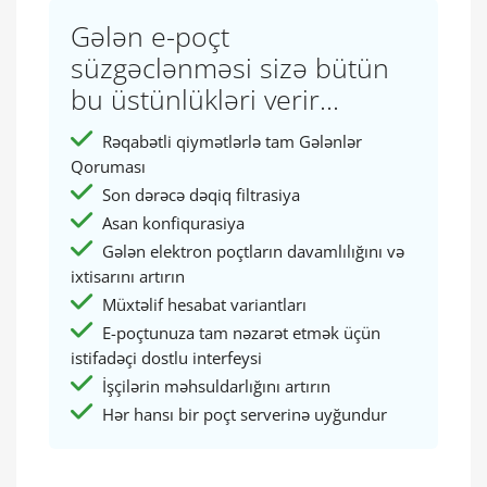
Gələn e-poçt
süzgəclənməsi sizə bütün
bu üstünlükləri verir...
Rəqabətli qiymətlərlə tam Gələnlər
Qoruması
Son dərəcə dəqiq filtrasiya
Asan konfiqurasiya
Gələn elektron poçtların davamlılığını və
ixtisarını artırın
Müxtəlif hesabat variantları
E-poçtunuza tam nəzarət etmək üçün
istifadəçi dostlu interfeysi
İşçilərin məhsuldarlığını artırın
Hər hansı bir poçt serverinə uyğundur