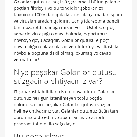
Gələnlər qutusu e-poçt süzgəcləməsi bütün gələn e-
poçtları filtrləyir və bu təhdidlər şəbəkənizə
təxminən 100% dəqiqlik dərəcəsi ilə çatmadan spam
və virusları aradan qaldırır. Geniş idarəetmə paneli
tam nəzarətdə olmağa imkan verir. Üstəlik, e-poçt
serverinizin aşağı olması halında, e-poçtunuz
növbəyə qoyulacaqdır. Gələnlər qutusu e-poçt
davamlılığına əlavə olaraq veb-interfeys vasitəsi ilə
növbə e-poçtuna daxil olmaq, oxumaq və cavab
vermək olar!
Niyə peşəkar Gələnlər qutusu
süzgəcinə ehtiyacınız var?
IT şəbəkəsi təhdidləri riskini dayandırın. Gələnlər
qutunuz hər gün istənilməyən toplu poçtla
doludursa, bu, peşəkar Gələnlər qutusu süzgəci
həllinə ehtiyacınız var. Gələnlər qutunuz üçün tam
qorunma əldə edin və spam, virus və zərərli
proqram təhdidi ilə sağollaşın!
Bu necə işləyir