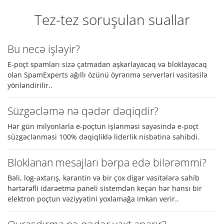
Tez-tez soruşulan suallar
Bu necə işləyir?
E-poçt spamları sizə çatmadan aşkarlayacaq və bloklayacaq
olan SpamExperts ağıllı özünü öyrənmə serverləri vasitəsilə
yönləndirilir..
Süzgəcləmə nə qədər dəqiqdir?
Hər gün milyonlarla e-poçtun işlənməsi sayəsində e-poçt
süzgəclənməsi 100% dəqiqliklə liderlik nisbətinə sahibdi.
Bloklanan mesajları bərpa edə bilərəmmi?
Bəli, log-axtarış, karantin və bir çox digər vasitələrə sahib
hərtərəfli idarəetmə paneli sistemdən keçən hər hansı bir
elektron poçtun vəziyyətini yoxlamağa imkan verir..