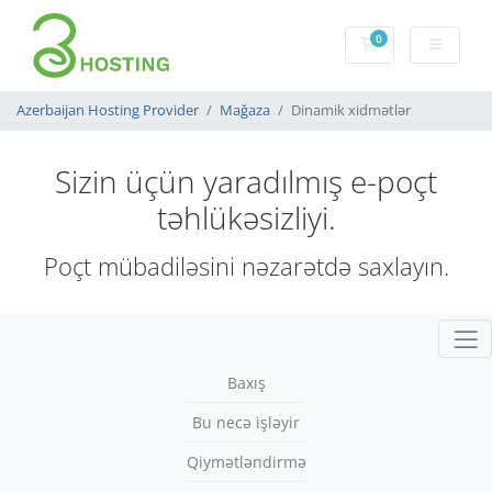
0
Səbət
Azerbaijan Hosting Provider
Mağaza
Dinamik xidmətlər
Sizin üçün yaradılmış e-poçt
təhlükəsizliyi.
Poçt mübadiləsini nəzarətdə saxlayın.
Navi
Baxış
Bu necə işləyir
Qiymətləndirmə