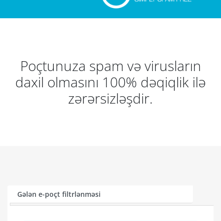
Poçtunuza spam və virusların
daxil olmasını 100% dəqiqlik ilə
zərərsizləşdir.
Gələn e-poçt filtrlənməsi