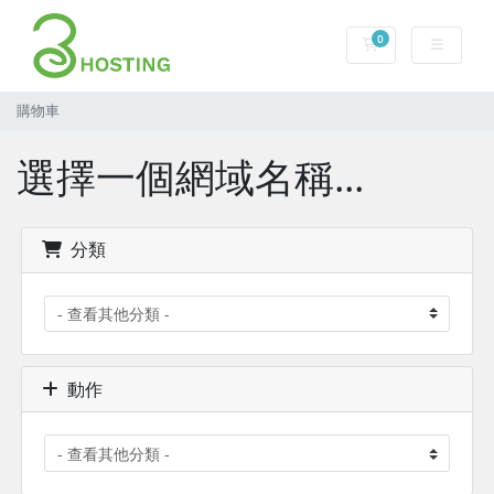
0
購物車
購物車
選擇一個網域名稱...
分類
動作