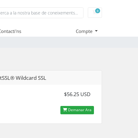
0
Carro de Comandes
Contacti'ns
Compte
SSL® Wildcard SSL
$56.25 USD
Demanar Ara