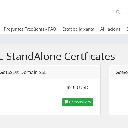
Preguntes Freqüents - FAQ
Estat de la xarxa
Afiliacions
L StandAlone Certficates
GetSSL® Domain SSL
GoGet
$5.63 USD
Demanar Ara